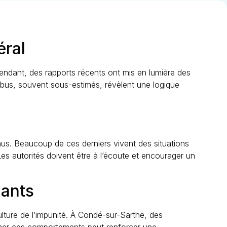
éral
pendant, des rapports récents ont mis en lumière des
abus, souvent sous-estimés, révèlent une logique
nus. Beaucoup de ces derniers vivent des situations
Les autorités doivent être à l’écoute et encourager un
lants
lture de l’impunité. À Condé-sur-Sarthe, des
onner ces comportements peut renforcer une