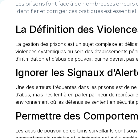
Les prisons font face à de nombreuses erreurs d
Identifier et corriger ces pratiques est essentiel
La Définition des Violenc
La gestion des prisons est un sujet complexe et délica
violences systémiques au sein des établissements péni
d’intimidation et d’abus de pouvoir, qui ne devrait pas e
Ignorer les Signaux d’Aler
Une des erreurs fréquentes dans les prisons est de ne
d’abus, mais hésitent à en parler par peur de représail
environnement où les détenus se sentent en sécurité p
Permettre des Comporteme
Les abus de pouvoir de certains surveillants sont souv
comportements racistes et intimidants ont été signalé