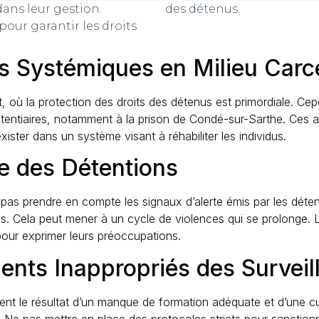
ans leur gestion.
des détenus.
 pour garantir les droits
es Systémiques en Milieu Carc
t, où la protection des droits des détenus est primordiale. Ce
tentiaires, notamment à la prison de Condé-sur-Sarthe. Ces 
xister dans un système visant à réhabiliter les individus.
te des Détentions
 pas prendre en compte les signaux d’alerte émis par les déte
les. Cela peut mener à un cycle de violences qui se prolonge. 
our exprimer leurs préoccupations.
nts Inappropriés des Surveil
ent le résultat d’un manque de formation adéquate et d’une cu
s. Ne pas mettre en place des protocoles stricts pour sancti