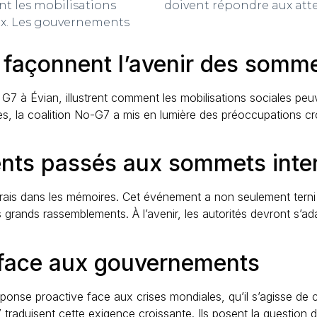
t les mobilisations
doivent répondre aux atte
ux. Les gouvernements
s façonnent l’avenir des somm
 G7 à Évian, illustrent comment les mobilisations sociales pe
nes, la coalition No-G7 a mis en lumière des préoccupations 
ents passés aux sommets inte
ais dans les mémoires. Cet événement a non seulement terni l
s grands rassemblements. À l’avenir, les autorités devront s’ada
s face aux gouvernements
nse proactive face aux crises mondiales, qu’il s’agisse de c
sent cette exigence croissante. Ils posent la question de la 