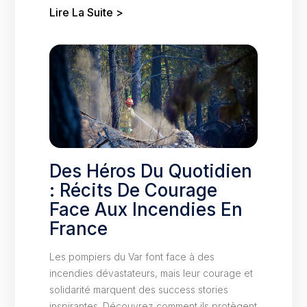
Lire La Suite >
Des Héros Du Quotidien
: Récits De Courage
Face Aux Incendies En
France
Les pompiers du Var font face à des
incendies dévastateurs, mais leur courage et
solidarité marquent des success stories
inspirantes. Découvrez comment ils protègent