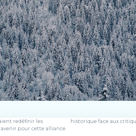
ient redéfinir les
historique face aux critiq
avenir pour cette alliance